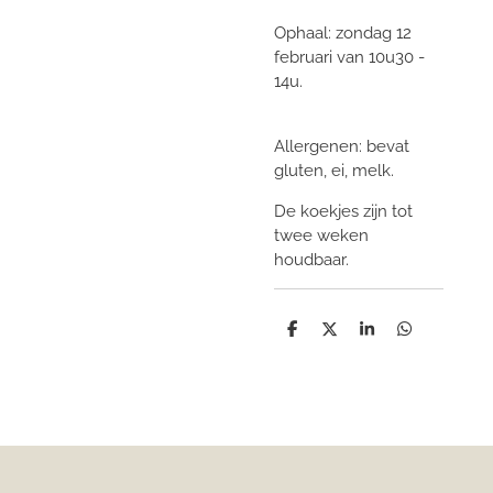
Ophaal: zondag 12
februari van 10u30 -
14u.
Allergenen: bevat
gluten, ei, melk.
De koekjes zijn tot
twee weken
houdbaar.
D
D
S
D
e
e
h
e
l
e
a
l
e
l
r
e
n
e
n