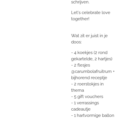
schrijven.
Let's celebrate love
together!
Wat zit er juist in je
doos:
- 4 koekjes (2 rond
gekartelde, 2 hartjes)
- 2 flesjes
@carumbolafruitrum +
bijhorend receptje
- 2 roerstokjes in
thema
- 5 gift vouchers
- 1 verrassings
cadeautje
- 1 hartvormige ballon