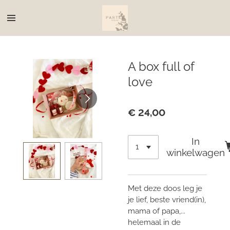
Ga
direct
naar
de
hoofdinhoud
A box full of
love
€ 24,00
In
winkelwagen
Met deze doos leg je
je lief, beste vriend(in),
mama of papa,...
helemaal in de