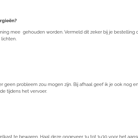
rgieën?
ning mee gehouden worden. Vermeld dit zeker bij je bestelling dan
 lichten.
oer geen probleem zou mogen zijn. Bij afhaal geef ik je ook nog e
ade tijdens het vervoer.
koelkast te bewaren. Haal deze ongeveer 1u tot 1u30 voor het aansn