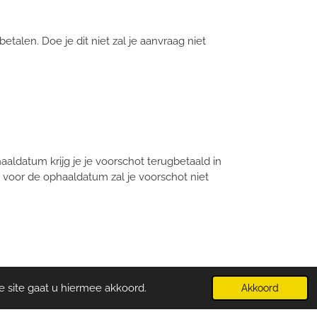
etalen. Doe je dit niet zal je aanvraag niet
aldatum krijg je je voorschot terugbetaald in
 voor de ophaaldatum zal je voorschot niet
e site gaat u hiermee akkoord.
Akkoord
nnen we samen op voorhand in.