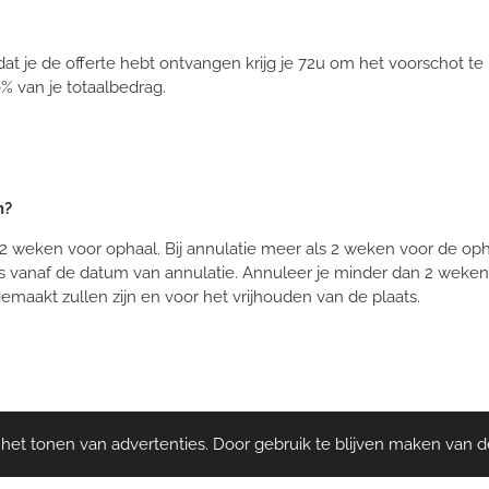
at je de offerte hebt ontvangen krijg je 72u om het voorschot te b
% van je totaalbedrag.
n?
2 weken voor ophaal. Bij annulatie meer als 2 weken voor de opha
is vanaf de datum van annulatie. Annuleer je minder dan 2 weken
emaakt zullen zijn en voor het vrijhouden van de plaats.
et tonen van advertenties. Door gebruik te blijven maken van d
. Voor andere bestellingen werken wij enkel met afhaal. Dit pla