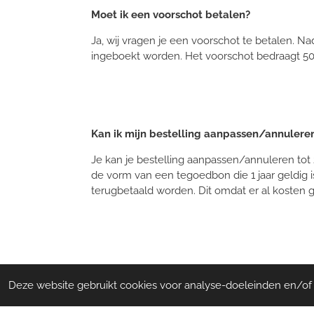
Moet ik een voorschot betalen?
Ja, wij vragen je een voorschot te betalen. Nad
ingeboekt worden. Het voorschot bedraagt 50
Kan ik mijn bestelling aanpassen/annulere
Je kan je bestelling aanpassen/annuleren tot 
de vorm van een tegoedbon die 1 jaar geldig 
terugbetaald worden. Dit omdat er al kosten g
Kan mijn bestelling ook geleverd worden?
Deze website gebruikt cookies voor analyse-doeleinden en/of h
Wij leveren enkele bij een bruidstaart/buffet